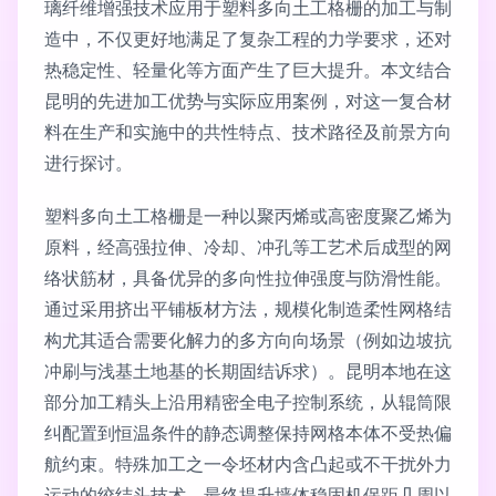
璃纤维增强技术应用于塑料多向土工格栅的加工与制
造中，不仅更好地满足了复杂工程的力学要求，还对
热稳定性、轻量化等方面产生了巨大提升。本文结合
昆明的先进加工优势与实际应用案例，对这一复合材
料在生产和实施中的共性特点、技术路径及前景方向
进行探讨。
塑料多向土工格栅是一种以聚丙烯或高密度聚乙烯为
原料，经高强拉伸、冷却、冲孔等工艺术后成型的网
络状筋材，具备优异的多向性拉伸强度与防滑性能。
通过采用挤出平铺板材方法，规模化制造柔性网格结
构尤其适合需要化解力的多方向向场景（例如边坡抗
冲刷与浅基土地基的长期固结诉求）。昆明本地在这
部分加工精头上沿用精密全电子控制系统，从辊筒限
纠配置到恒温条件的静态调整保持网格本体不受热偏
航约束。特殊加工之一令坯材内含凸起或不干扰外力
运动的绞结头技术，最终提升墙体稳固机保距几周以